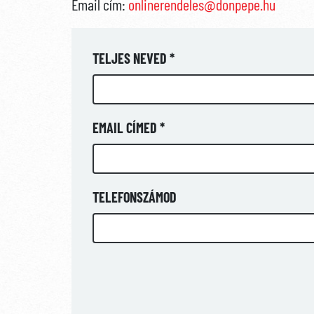
Email cím:
onlinerendeles@donpepe.hu
TELJES NEVED *
EMAIL CÍMED *
TELEFONSZÁMOD