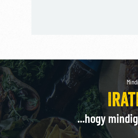
Mind
Irat
...hogy mindig