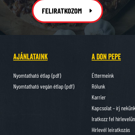
FELIRATKOZOM
Ajánlataink
A Don Pepe
Nyomtatható étlap (pdf)
Éttermeink
Nyomtatható vegán étlap (pdf)
Rólunk
Karrier
Kapcsolat – írj nekün
Iratkozz fel hírlevelü
Hírlevél leiratkozás