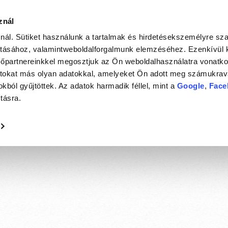
znál
RENDELÉS
MENÜ
ÉTTERMEINK
znál. Sütiket használunk a tartalmak és hirdetésekszemélyre sz
sításához, valamintweboldalforgalmunk elemzéséhez. Ezenkívül
zőpartnereinkkel megosztjuk az Ön weboldalhasználatra vonatkoz
atokat más olyan adatokkal, amelyeket Ön adott meg számukrav
kból gyűjtöttek. Az adatok harmadik féllel, mint a
Google
,
Face
tásra.