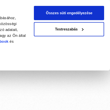
English
0
Összes süti engedélyezése
BELÉPÉS
abásához,
 közösségi
Testreszabás
ó adatait,
agy az Ön által
book
és