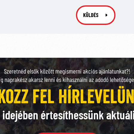
KÜLDÉS
Szeretnéd elsők között megismerni akciós ajánlatunkat?!
ig naprakész akarsz lenni és kihasználni az adódó lehetősége
kozz fel hírlevelü
 idejében értesíthessünk aktuál