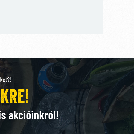
ket?!
nkre!
is akcióinkról!