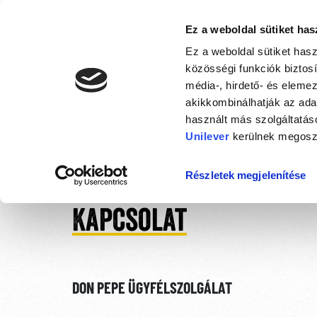
Ez a weboldal sütiket has
Ez a weboldal sütiket has
közösségi funkciók bizto
média-, hirdető- és eleme
akikkombinálhatják az ad
használt más szolgáltatáso
Unilever
kerülnek megosz
Részletek megjelenítése
Kapcsolat
DON PEPE ÜGYFÉLSZOLGÁLAT