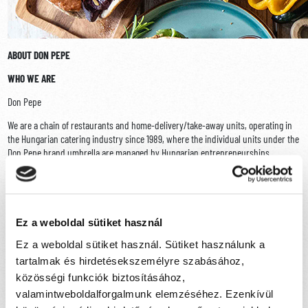
ABOUT DON PEPE
WHO WE ARE
Don Pepe
We are a chain of restaurants and home-delivery/take-away units, operating in
the Hungarian catering industry since 1989, where the individual units under the
Don Pepe brand umbrella are managed by Hungarian entrepreneurships.
WHAT'S OUR GOAL
Our passion is to serve our consumers with a uniquely wide variety of meals
relevant to their taste, either in our restaurants, or offered for take-away or
Ez a weboldal sütiket használ
home-delivery service. We strive to become a leading innovator in our market, by
aligning with the latest gastro-trends we continually create excitment, innovate
Ez a weboldal sütiket használ. Sütiket használunk a
and develop new meals. Covering the capital and several towns we provide our
tartalmak és hirdetésekszemélyre szabásához,
service and offer our uniquely rich and colourful menu within an arms reach
közösségi funkciók biztosításához,
desire to consumers with different meal preferences.
valamintweboldalforgalmunk elemzéséhez. Ezenkívül